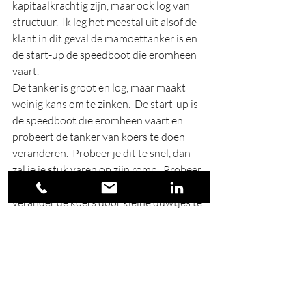
kapitaalkrachtig zijn, maar ook log van 
structuur.  Ik leg het meestal uit alsof de 
klant in dit geval de mamoettanker is en 
de start-up de speedboot die eromheen 
vaart.  
De tanker is groot en log, maar maakt 
weinig kans om te zinken.  De start-up is 
de speedboot die eromheen vaart en 
probeert de tanker van koers te doen 
veranderen.  Probeer je dit te snel, dan 
zal je je stuk varen op zijn romp.  Probeer 
wat meer de sleepboot te zijn en 
verander de koers door kleine duwtjes te 
geven of te trekken.  Je zal je met andere 
woorden moeten aanpassen aan de 
relatieve traagheid van een 
bedrijfscultuur, en tegelijk moet je 
proberen om je eigen snelheid van 
handelen niet te verliezen. 