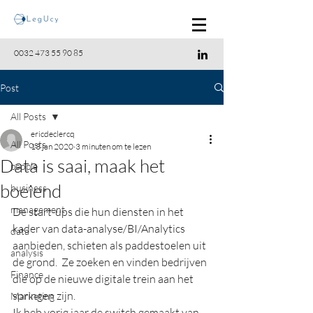
0032 473 55 90 85
Post
All Posts
ericdeclercq
All Posts
13 jan 2020
3 minuten om te lezen
Data is saai, maak het
people
boeiend
business
management
De start-ups die hun diensten in het 
kader van data-analyse/BI/Analytics 
data
aanbieden, schieten als paddestoelen uit 
analysis
de grond.  Ze zoeken en vinden bedrijven 
Finance
die op de nieuwe digitale trein aan het 
springen zijn.  
Marketing
Ik heb vorig jaar de switch gemaakt van 