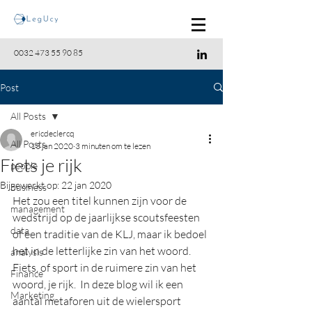
0032 473 55 90 85
Post
All Posts
ericdeclercq
All Posts
13 jan 2020
3 minuten om te lezen
Fiets je rijk
people
Bijgewerkt op:
22 jan 2020
business
Het zou een titel kunnen zijn voor de 
management
wedstrijd op de jaarlijkse scoutsfeesten 
data
of een traditie van de KLJ, maar ik bedoel 
het in de letterlijke zin van het woord.  
analysis
Fiets, of sport in de ruimere zin van het 
Finance
woord, je rijk.  In deze blog wil ik een 
Marketing
aantal metaforen uit de wielersport 