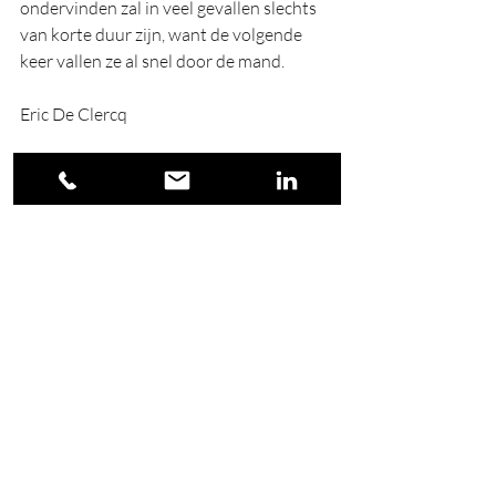
ondervinden zal in veel gevallen slechts 
van korte duur zijn, want de volgende 
keer vallen ze al snel door de mand.
Eric De Clercq
people
business