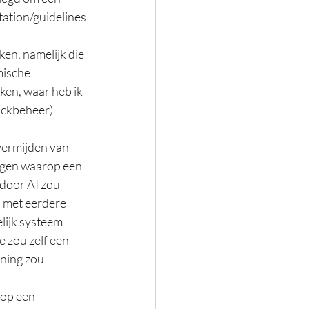
tation/guidelines
en, namelijk die 
mische 
ken, waar heb ik 
ockbeheer) 
vermijden van 
ngen waarop een 
 door AI zou 
 met eerdere 
lijk systeem 
e zou zelf een 
ning zou 
 op een 