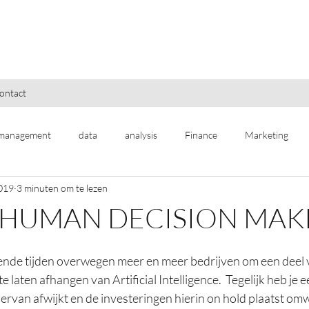
ontact
management
data
analysis
Finance
Marketing
2019
3 minuten om te lezen
 HUMAN DECISION MAK
ende tijden overwegen meer en meer bedrijven om een deel 
 laten afhangen van Artificial Intelligence.  Tegelijk heb je 
iervan afwijkt en de investeringen hierin on hold plaatst omw