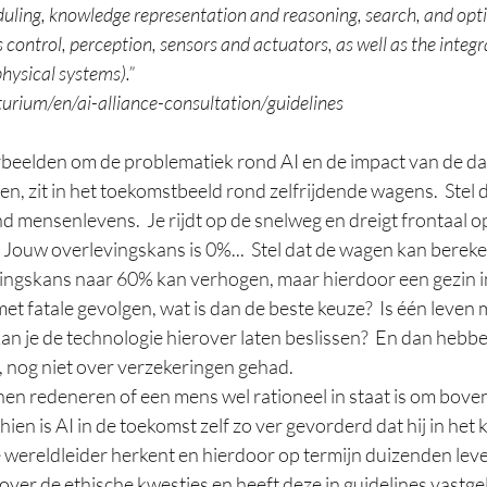
duling, knowledge representation and reasoning, search, and opti
 control, perception, sensors and actuators, as well as the integra
hysical systems).”
turium/en/ai-alliance-consultation/guidelines
beelden om de problematiek rond AI en de impact van de da
n, zit in het toekomstbeeld rond zelfrijdende wagens.  Stel 
 mensenlevens.  Je rijdt op de snelweg en dreigt frontaal o
  Jouw overlevingskans is 0%...  Stel dat de wagen kan bereke
levingskans naar 60% kan verhogen, maar hierdoor een gezin i
t fatale gevolgen, wat is dan de beste keuze?  Is één leven
an je de technologie hierover laten beslissen?  En dan hebben
, nog niet over verzekeringen gehad.
nen redeneren of een mens wel rationeel in staat is om bove
ien is AI in de toekomst zelf zo ver gevorderd dat hij in het 
 wereldleider herkent en hierdoor op termijn duizenden lev
ver de ethische kwesties en heeft deze in guidelines vastge