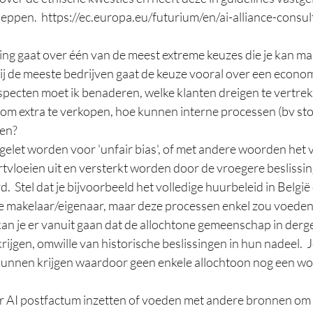
eppen.  https://ec.europa.eu/futurium/en/ai-alliance-consul
ng gaat over één van de meest extreme keuzes die je kan mak
Bij de meeste bedrijven gaat de keuze vooral over een econo
specten moet ik benaderen, welke klanten dreigen te vertrek
 om extra te verkopen, hoe kunnen interne processen (bv st
n?  
pgelet worden voor 'unfair bias', of met andere woorden het 
tvloeien uit en versterkt worden door de vroegere beslissi
  Stel dat je bijvoorbeeld het volledige huurbeleid in België
 de makelaar/eigenaar, maar deze processen enkel zou voeden
an je er vanuit gaan dat de allochtone gemeenschap in derge
rijgen, omwille van historische beslissingen in hun nadeel.  J
kunnen krijgen waardoor geen enkele allochtoon nog een wo
eter AI postfactum inzetten of voeden met andere bronnen om