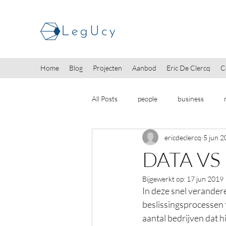
Home
Blog
Projecten
Aanbod
Eric De Clercq
C
All Posts
people
business
ericdeclercq
5 jun 
DATA VS
Bijgewerkt op:
17 jun 2019
In deze snel verander
beslissingsprocessen te
aantal bedrijven dat h