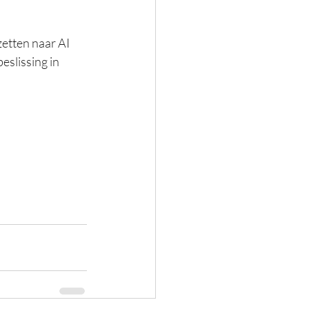
zetten naar AI 
slissing in 