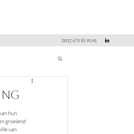
0032 473 55 90 85
ING
van hun 
een groeiend 
ille van 