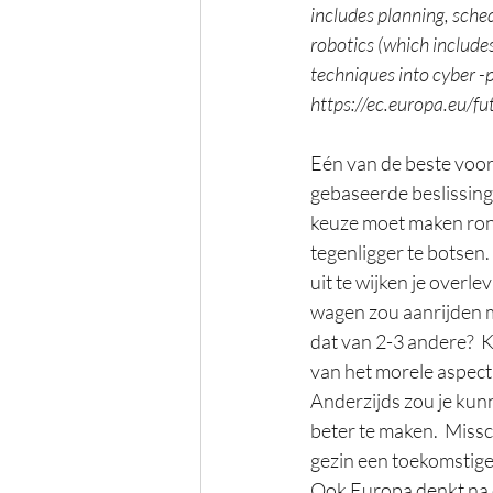
includes planning, sche
robotics (which includes
techniques into cyber -p
https://ec.europa.eu/fu
Eén van de beste voor
gebaseerde beslissinge
keuze moet maken rond
tegenligger te botsen.
uit te wijken je over
wagen zou aanrijden me
dat van 2-3 andere?  K
van het morele aspect
Anderzijds zou je kun
beter te maken.  Missch
gezin een toekomstige
Ook Europa denkt na o