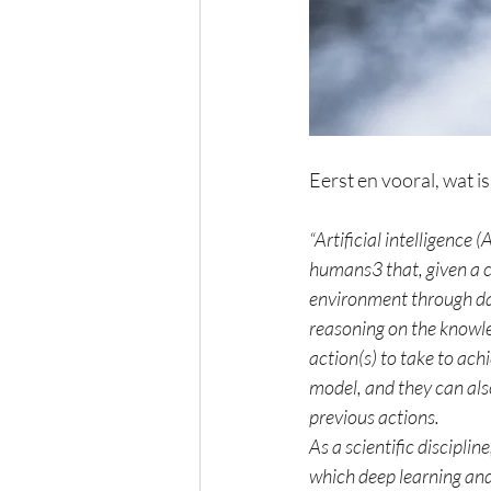
Eerst en vooral, wat is
“Artificial intelligence
humans3 that, given a co
environment through dat
reasoning on the knowle
action(s) to take to ach
model, and they can als
previous actions.
As a scientific discipli
which deep learning and