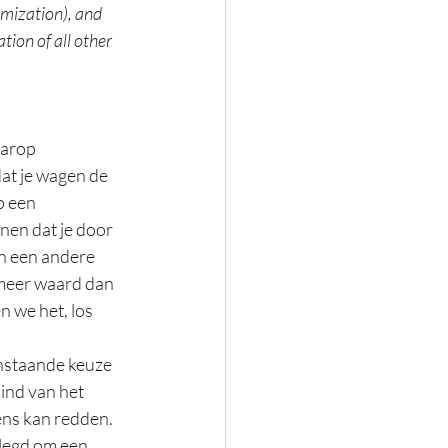
mization), and 
tion of all other 
arop 
dat je wagen de 
p een 
nen dat je door 
n een andere 
 meer waard dan 
 we het, los 
nstaande keuze 
kind van het 
ens kan redden.
legd om een 