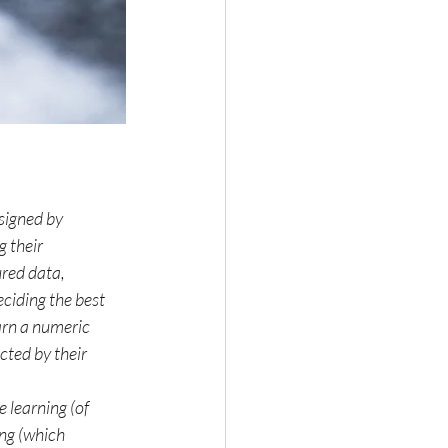
signed by 
 their 
red data, 
ciding the best 
arn a numeric 
ted by their 
 learning (of 
ng (which 