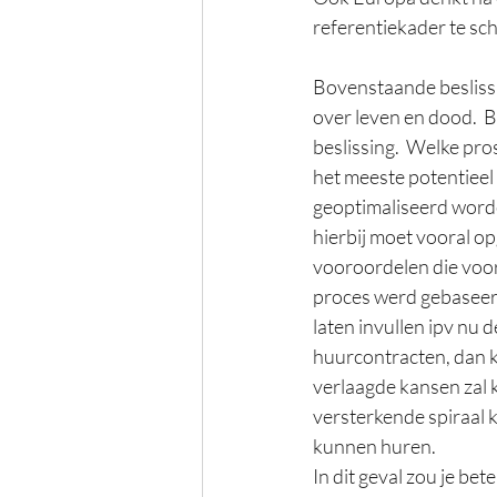
referentiekader te sch
Bovenstaande beslissi
over leven en dood.  
beslissing.  Welke pro
het meeste potentieel
geoptimaliseerd worde
hierbij moet vooral o
vooroordelen die voor
proces werd gebaseerd.
laten invullen ipv nu
huurcontracten, dan k
verlaagde kansen zal k
versterkende spiraal 
kunnen huren.  
In dit geval zou je b