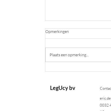
Opmerkingen
Fiets je rijk
Plaats een opmerking...
LegUcy bv
Conta
eric.d
0032 