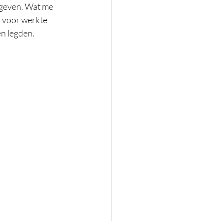
 geven. Wat me 
k voor werkte 
n legden. 