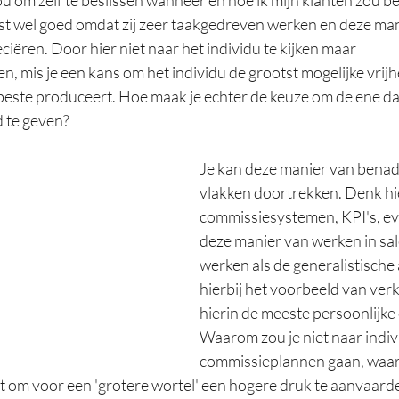
uist wel goed omdat zij zeer taakgedreven werken en deze man
ciëren. Door hier niet naar het individu te kijken maar 
en, mis je een kans om het individu de grootst mogelijke vrijh
este produceert. Hoe maak je echter de keuze om de ene da
d te geven?
Je kan deze manier van benade
vlakken doortrekken. Denk hie
commissiesystemen, KPI's, eval
deze manier van werken in sal
werken als de generalistische
hierbij het voorbeeld van ver
hierin de meeste persoonlijke 
Waarom zou je niet naar indiv
commissieplannen gaan, waarbi
ft om voor een 'grotere wortel' een hogere druk te aanvaarde