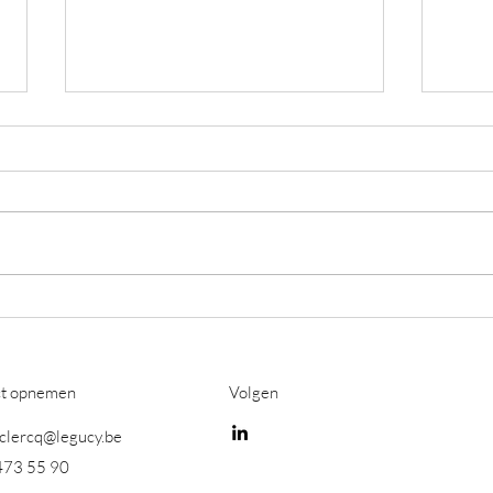
Data is saai, maak het boeiend
Who 
have
ct opnemen
Volgen
eclercq@legucy.be
473 55 90