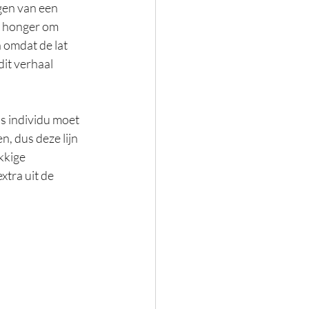
gen van een 
e honger om 
 omdat de lat 
dit verhaal 
s individu moet 
, dus deze lijn 
kkige 
tra uit de 