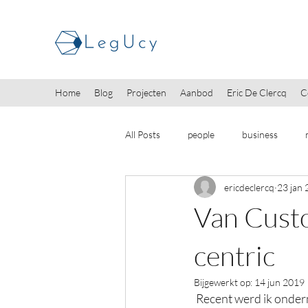
Home
Blog
Projecten
Aanbod
Eric De Clercq
C
All Posts
people
business
ericdeclercq
23 jan
Van Cust
centric
Bijgewerkt op:
14 jun 2019
 Recent werd ik ondernemer. Een beslissing die me de mogelijkheden gaf en geeft om als individu 