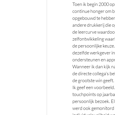
Toen ik begin 2000 ops
continue honger om bij
opgebouwd te hebben v
andere drukkerij die o
de leercurve waardoor
zelfontwikkeling waarb
de persoonlijke keuze. 
dezelfde werkgever in 
ondersteunen en appre
Wanneer ik dan kijk n
de directe collega's b
de grootste win geeft.
Ik geef een voorbeeld
touchpoints op jaarbas
persoonlijk bezoek. E
werd ook gemonitord d
individuele vrijheid w