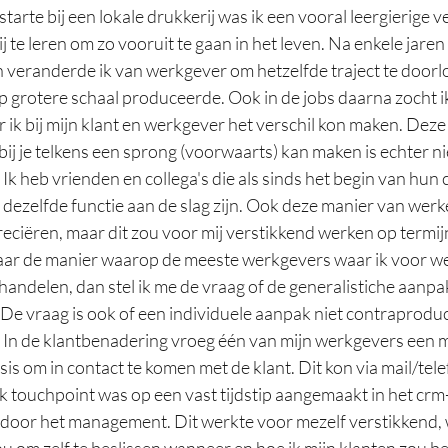
tarte bij een lokale drukkerij was ik een vooral leergierige 
 te leren om zo vooruit te gaan in het leven. Na enkele jaren
eranderde ik van werkgever om hetzelfde traject te doorlo
p grotere schaal produceerde. Ook in de jobs daarna zocht i
 ik bij mijn klant en werkgever het verschil kon maken. Deze
ij je telkens een sprong (voorwaarts) kan maken is echter ni
Ik heb vrienden en collega's die als sinds het begin van hun ca
dezelfde functie aan de slag zijn. Ook deze manier van werke
ciëren, maar dit zou voor mij verstikkend werken op termij
aar de manier waarop de meeste werkgevers waar ik voor we
ehandelen, dan stel ik me de vraag of de generalistiche aanpa
 De vraag is ook of een individuele aanpak niet contraproduc
. In de klantbenadering vroeg één van mijn werkgevers een 
is om in contact te komen met de klant. Dit kon via mail/tele
lk touchpoint was op een vast tijdstip aangemaakt in het cr
oor het management. Dit werkte voor mezelf verstikkend, w
ou om zelf te beslissen wanneer en hoe ik mijn klanten zou b