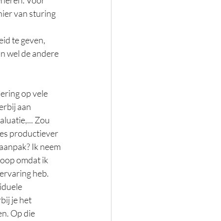
ier van sturing 
eid te geven, 
n wel de andere 
ring op vele 
rbij aan 
uatie,... Zou 
es productiever 
 aanpak? Ik neem 
koop omdat ik 
ervaring heb. 
iduele 
j je het 
n. Op die 