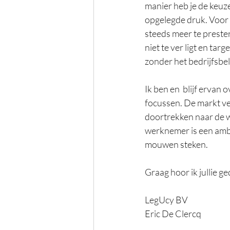
manier heb je de keuze
opgelegde druk. Voor 
steeds meer te preste
niet te ver ligt en tar
zonder het bedrijfsbel
Ik ben en  blijf erva
focussen. De markt ver
doortrekken naar de w
werknemer is een amba
mouwen steken.  
Graag hoor ik jullie g
LegUcy BV
Eric De Clercq