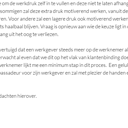
 om de werkdruk zelf in te vullen en deze niet te laten afhan
sommigen zal deze extra druk motiverend werken, vanuit d
ren. Voor andere zal een lagere druk ook motiverend werken
gets haalbaal blijven. Vraag is opnieuw aan wie de keuze ligt in 
ang uit het oog te verliezen.
n overtuigd dat een werkgever steeds meer op de werknemer al
wacht al even dat we dit op het vlak van klantenbinding doen
erknemer lijkt me een minimum stap in dit proces.  Een gelu
ssadeur voor zijn werkgever en zal met plezier de handen ex
edachten hierover.