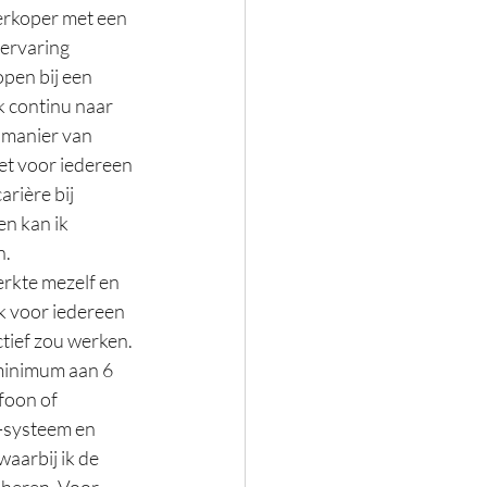
verkoper met een 
 ervaring 
pen bij een 
k continu naar 
 manier van 
et voor iedereen 
rière bij 
n kan ik 
n.
rkte mezelf en 
k voor iedereen 
tief zou werken. 
minimum aan 6 
foon of 
m-systeem en 
aarbij ik de 
eheren. Voor 